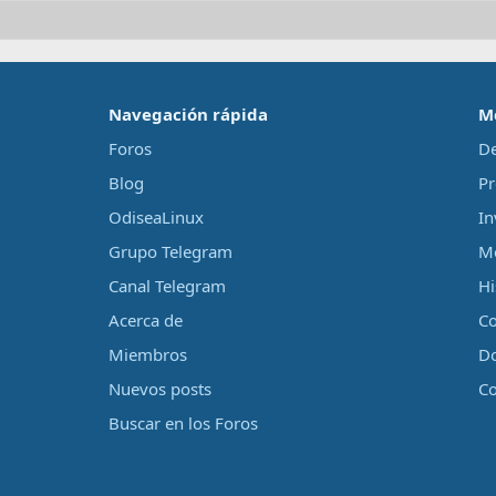
‎Navegación rápida‎
M
Foros
De
Blog
Pr
OdiseaLinux
In
Grupo Telegram
Me
Canal Telegram
Hi
Acerca de
Co
Miembros
D
Nuevos posts
Co
Buscar en los Foros