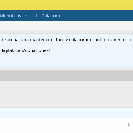
Miembros
Colabora
to de arena para mantener el foro y colaborar económicamente c
digital.com/donaciones/
.
n