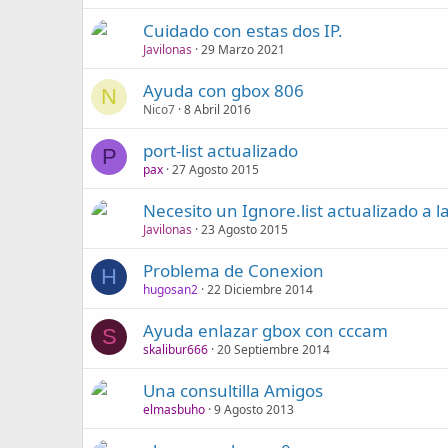
Cuidado con estas dos IP.
Javilonas
29 Marzo 2021
Ayuda con gbox 806
N
Nico7
8 Abril 2016
port-list actualizado
P
pax
27 Agosto 2015
Necesito un Ignore.list actualizado a l
Javilonas
23 Agosto 2015
Problema de Conexion
H
hugosan2
22 Diciembre 2014
Ayuda enlazar gbox con cccam
S
skalibur666
20 Septiembre 2014
Una consultilla Amigos
elmasbuho
9 Agosto 2013