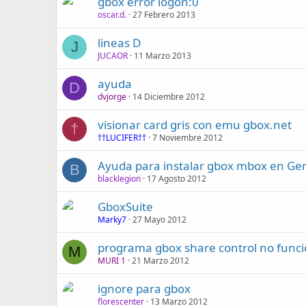
gbox error logon:0
oscar.d.
27 Febrero 2013
lineas D
J
JUCAOR
11 Marzo 2013
ayuda
D
dvjorge
14 Diciembre 2012
visionar card gris con emu gbox.net
†
††LUCIFER††
7 Noviembre 2012
Ayuda para instalar gbox mbox en Ge
B
blacklegion
17 Agosto 2012
GboxSuite
Marky7
27 Mayo 2012
programa gbox share control no funci
M
MURI 1
21 Marzo 2012
ignore para gbox
florescenter
13 Marzo 2012