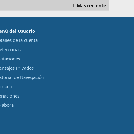
Más reciente
enú del Usuario
talles de la cuenta
eferencias
vitaciones
nsajes Privados
storial de Navegación
ntacto
onaciones
labora