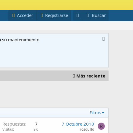
Acceder
Registrarse
Buscar
on su mantenimiento.
Más reciente
Filtros
A
Respuestas
7
7 Octubre 2010
R
Visitas
9K
rosquillo