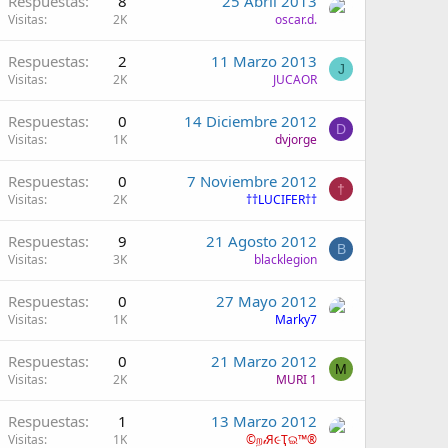
Respuestas
8
25 Abril 2013
Visitas
2K
oscar.d.
Respuestas
2
11 Marzo 2013
J
Visitas
2K
JUCAOR
Respuestas
0
14 Diciembre 2012
D
Visitas
1K
dvjorge
Respuestas
0
7 Noviembre 2012
†
Visitas
2K
††LUCIFER††
Respuestas
9
21 Agosto 2012
B
Visitas
3K
blacklegion
Respuestas
0
27 Mayo 2012
Visitas
1K
Marky7
Respuestas
0
21 Marzo 2012
M
Visitas
2K
MURI 1
Respuestas
1
13 Marzo 2012
Visitas
1K
©ற𝒾Я૯Ҭଇ™®