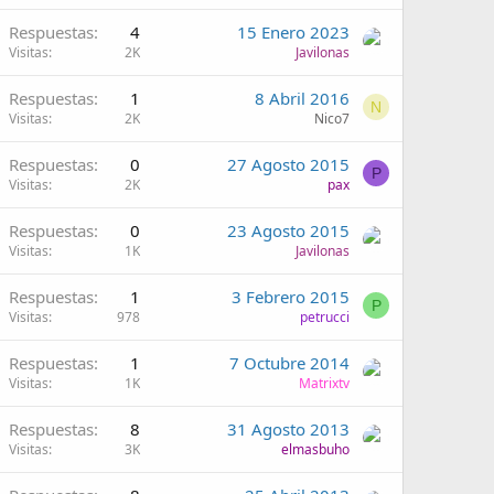
Respuestas
4
15 Enero 2023
Visitas
2K
Javilonas
Respuestas
1
8 Abril 2016
N
Visitas
2K
Nico7
Respuestas
0
27 Agosto 2015
P
Visitas
2K
pax
Respuestas
0
23 Agosto 2015
Visitas
1K
Javilonas
Respuestas
1
3 Febrero 2015
P
Visitas
978
petrucci
Respuestas
1
7 Octubre 2014
Visitas
1K
Matrixtv
Respuestas
8
31 Agosto 2013
Visitas
3K
elmasbuho