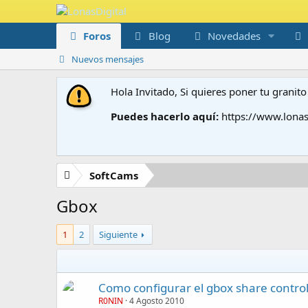
Foros
Blog
Novedades
Nuevos mensajes
Hola Invitado, Si quieres poner tu grani
Puedes hacerlo aquí:
https://www.lonas
SoftCams
Gbox
1
2
Siguiente
Como configurar el gbox share control
R0NIN
4 Agosto 2010