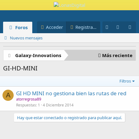
Novedades
Miembros
Acceder
Registrarse
Foros
Blog
Nuevos mensajes
Galaxy-Innovations
Más reciente
GI-HD-MINI
Filtros
GI HD MINI no gestiona bien las rutas de red
A
atorregrosa89
Respuestas
1
4 Diciembre 2014
Hay que estar conectado o registrado para publicar aquí.