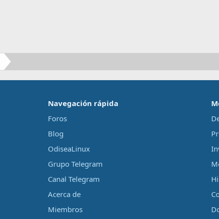
‎Navegación rápida‎
M
Foros
De
Blog
Pr
OdiseaLinux
In
Grupo Telegram
Me
Canal Telegram
Hi
Acerca de
Co
Miembros
D