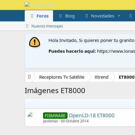
Foros
Blog
Novedades
Nuevos mensajes
Hola Invitado, Si quieres poner tu grani
Puedes hacerlo aquí:
https://www.lonas
Receptores Tv Satélite
Xtrend
ET8000
Imágenes ET8000
OpenLD-18 ET8000
FIRMWARE
Javilonas
30 Octubre 2014