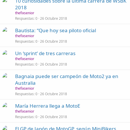
10 curiosidades sobre la última carrera de WSBK
2018
thefixsenior
Respuestas
0
26 Octubre 2018
Bautista: “Que hoy sea piloto oficial
thefixsenior
Respuestas
0
26 Octubre 2018
Un ‘sprint’ de tres carreras
thefixsenior
Respuestas
0
26 Octubre 2018
Bagnaia puede ser campeón de Moto2 ya en
Australia
thefixsenior
Respuestas
0
26 Octubre 2018
María Herrera llega a MotoE
thefixsenior
Respuestas
0
26 Octubre 2018
El GP de Japón de MotoGP, según MiniBikers