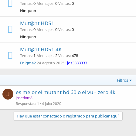
Temas
0
Mensajes
0
Visitas
0
Ninguno
Mut@nt HD51
Temas
0
Mensajes
0
Visitas
0
Ninguno
Mut@nt HD51 4K
Temas
1
Mensajes
2
Visitas
478
Enigma2
24 Agosto 2025
jos3333333
Filtros
es mejor el mutant hd 60 o el vu+ zero 4k
J
josedom8
Respuestas
1
4 Julio 2020
Hay que estar conectado o registrado para publicar aquí.