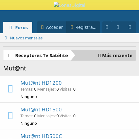
Novedades
Miembros
Acceder
Registrarse
Foros
Blog
Nuevos mensajes
Receptores Tv Satélite
Más reciente
Mut@nt
Mut@nt HD1200
Temas
0
Mensajes
0
Visitas
0
Ninguno
Mut@nt HD1500
Temas
0
Mensajes
0
Visitas
0
Ninguno
Mut@nt HD500C