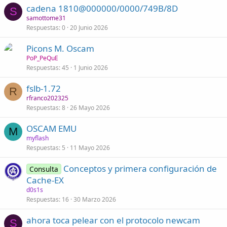
cadena 1810@000000/0000/749B/8D
S
samottome31
Respuestas
0
20 Junio 2026
Picons M. Oscam
PoP_PeQuE
Respuestas
45
1 Junio 2026
fslb-1.72
R
rfranco202325
Respuestas
8
26 Mayo 2026
OSCAM EMU
M
myflash
Respuestas
5
11 Mayo 2026
Conceptos y primera configuración de
Consulta
Cache-EX
d0s1s
Respuestas
16
30 Marzo 2026
ahora toca pelear con el protocolo newcam
S