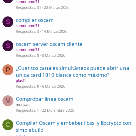
samottome31
Respuestas
31
22 Marzo 2026
compilar oscam
S
samottome31
Respuestas
3
14 Marzo 2026
oscam server oscam cliente
S
samottome31
Respuestas
8
8 Marzo 2026
¿Cuantos canales simultáneos puede abrir una
P
unica card 1810 blanca como máximo?
plusf1
Respuestas
9
6 Marzo 2026
Comprobar linea oscam
M
mouyaq
Respuestas
1
22 Diciembre 2025
Compilar Oscam y embeber libssl y libcrypto con
C
simplebuild
calcu