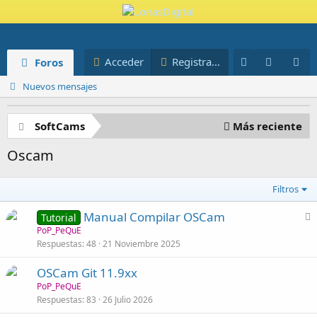
Novedades
Miembros
Acceder
Registrarse
Foros
Blog
Nuevos mensajes
SoftCams
Más reciente
Oscam
Filtros
Manual Compilar OSCam
Tutorial
n
PoP_PeQuE
Respuestas
48
21 Noviembre 2025
c
l
OSCam Git 11.9xx
a
PoP_PeQuE
d
Respuestas
83
26 Julio 2026
o