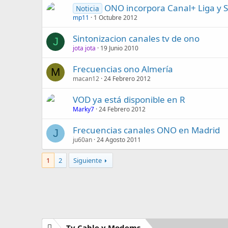
ONO incorpora Canal+ Liga y S
Noticia
mp11
1 Octubre 2012
Sintonizacion canales tv de ono
J
jota jota
19 Junio 2010
Frecuencias ono Almería
M
macan12
24 Febrero 2012
VOD ya está disponible en R
Marky7
24 Febrero 2012
Frecuencias canales ONO en Madrid
J
ju60an
24 Agosto 2011
1
2
Siguiente
Tv Cable y Modems