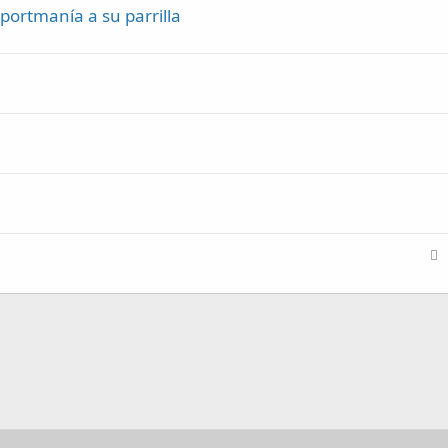
portmanía a su parrilla
C
e
r
r
a
d
o