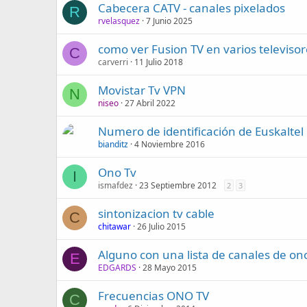
Cabecera CATV - canales pixelados
R
rvelasquez
7 Junio 2025
como ver Fusion TV en varios televisor
C
carverri
11 Julio 2018
Movistar Tv VPN
N
niseo
27 Abril 2022
Numero de identificación de Euskaltel
bianditz
4 Noviembre 2016
Ono Tv
I
ismafdez
23 Septiembre 2012
2
3
sintonizacion tv cable
C
chitawar
26 Julio 2015
Alguno con una lista de canales de ono
E
EDGARDS
28 Mayo 2015
Frecuencias ONO TV
C