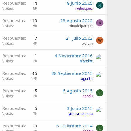
Respuestas
4
8 Junio 2025
R
Visitas
8K
rvelasquez
Respuestas
10
23 Agosto 2022
X
Visitas
5K
xinodelparque
Respuestas
7
21 Julio 2022
W
Visitas
4K
warzlh
Respuestas
1
4 Noviembre 2016
Visitas
2K
bianditz
Respuestas
46
28 Septiembre 2015
Visitas
17K
ragontri
Respuestas
5
6 Agosto 2015
C
Visitas
2K
candu
Respuestas
6
3 Junio 2015
Visitas
3K
yomismoquetu
Respuestas
0
6 Diciembre 2014
C