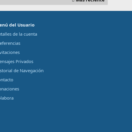
enú del Usuario
talles de la cuenta
eferencias
vitaciones
nsajes Privados
storial de Navegación
ntacto
onaciones
labora