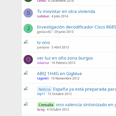
candu
6 Diciembre 2014
Tv movistar en otra vivienda
S
sudokun
4 Julio 2014
Investigación decodificador Cisco 868
J
jjpolaco82
29 Junio 2013
tv ono
juanjose
5 Abril 2013
ver luz en oño zona burgos
O
oskarius
10 Febrero 2013
ABQ 1H4G en Gigblue
ragontri
10 Noviembre 2012
España ya está preparada para
Noticia
mp11
15 Octubre 2012
ono valencia sintonizado en 
Consulta
larag
4 Octubre 2012