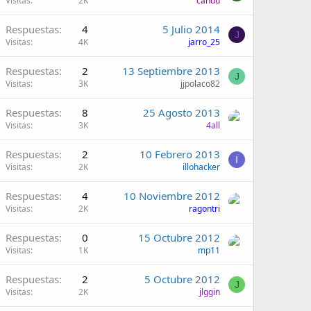
Visitas
2K
candu
Respuestas
4
5 Julio 2014
J
Visitas
4K
jarro_25
Respuestas
2
13 Septiembre 2013
J
Visitas
3K
jjpolaco82
Respuestas
8
25 Agosto 2013
Visitas
3K
4all
Respuestas
2
10 Febrero 2013
I
Visitas
2K
illohacker
Respuestas
4
10 Noviembre 2012
Visitas
2K
ragontri
Respuestas
0
15 Octubre 2012
Visitas
1K
mp11
Respuestas
2
5 Octubre 2012
J
Visitas
2K
jlggin