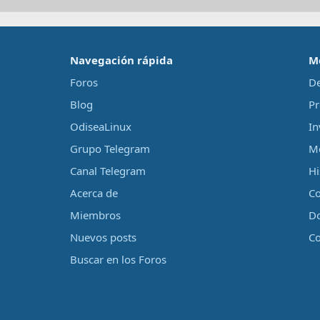
‎Navegación rápida‎
M
Foros
De
Blog
Pr
OdiseaLinux
In
Grupo Telegram
Me
Canal Telegram
Hi
Acerca de
Co
Miembros
D
Nuevos posts
Co
Buscar en los Foros