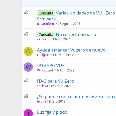
Varias unidades de VU+ Zero r
Consulta
firmware
usuarioforos
26 Agosto 2025
No conecta usuario
Consulta
camcs
30 Marzo 2024
Ayuda arrancar Vuzero de nuevo
C
codigo10
1 Noviembre 2022
IPTV EPG VU+
W
Winground
16 Abril 2022
JTAG para Vu Zero
sobis44
16 Enero 2022
¿Se puede controlar un VU+ Zero con 
tiku
21 Enero 2019
Luz fija y pitido
T