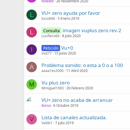
toneleti
26 Noviembre 2020
VU+ zero ayuda por favor
L
lucio666
5 Enero 2019
imagen vuplus zero rev-2
Consulta
L
Lucifiero66
8 Julio 2020
Vu+0
Petición
I
inot77
15 Junio 2020
Problema sonido: o esta a 0 o a 100
A
aaaa1es2000
11 Abril 2020
Vu plus zero
M
Mmiguel1983
20 Febrero 2020
VU+ zero no acaba de arrancar
Korso
6 Octubre 2019
Lista de canales actualizada.
V
Valdo1
7 Julio 2019