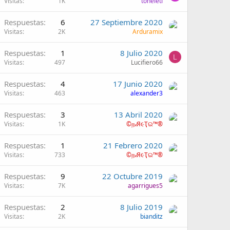
Visitas
1K
toneleti
Respuestas
6
27 Septiembre 2020
Visitas
2K
Arduramix
Respuestas
1
8 Julio 2020
L
Visitas
497
Lucifiero66
Respuestas
4
17 Junio 2020
Visitas
463
alexander3
Respuestas
3
13 Abril 2020
Visitas
1K
©ற𝒾Я૯Ҭଇ™®
Respuestas
1
21 Febrero 2020
Visitas
733
©ற𝒾Я૯Ҭଇ™®
Respuestas
9
22 Octubre 2019
Visitas
7K
agarrigues5
Respuestas
2
8 Julio 2019
Visitas
2K
bianditz