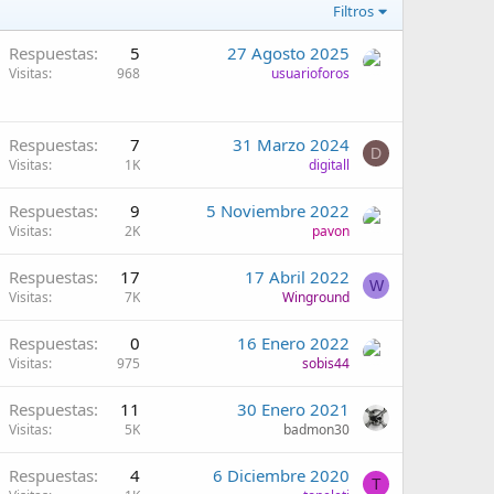
Filtros
Respuestas
5
27 Agosto 2025
Visitas
968
usuarioforos
Respuestas
7
31 Marzo 2024
D
Visitas
1K
digitall
Respuestas
9
5 Noviembre 2022
Visitas
2K
pavon
Respuestas
17
17 Abril 2022
W
Visitas
7K
Winground
Respuestas
0
16 Enero 2022
Visitas
975
sobis44
Respuestas
11
30 Enero 2021
Visitas
5K
badmon30
Respuestas
4
6 Diciembre 2020
T