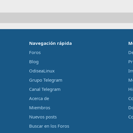
‎Navegación rápida‎
M
Foros
De
Blog
Pr
OdiseaLinux
In
Grupo Telegram
Me
Canal Telegram
Hi
Acerca de
Co
Miembros
D
Nuevos posts
Co
Buscar en los Foros