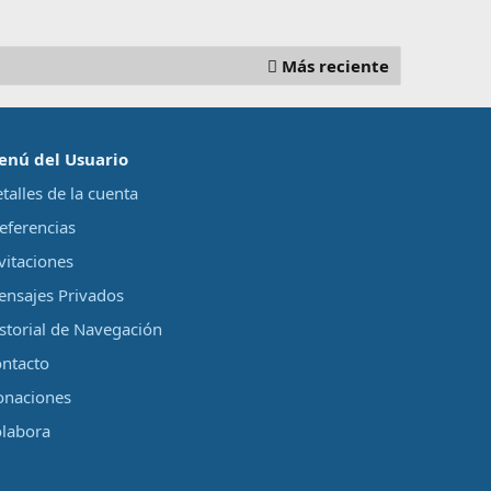
Más reciente
enú del Usuario
talles de la cuenta
eferencias
vitaciones
nsajes Privados
storial de Navegación
ntacto
onaciones
labora