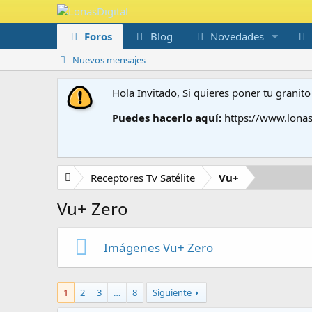
Foros
Blog
Novedades
Nuevos mensajes
Hola Invitado, Si quieres poner tu grani
Puedes hacerlo aquí:
https://www.lonas
Receptores Tv Satélite
Vu+
Vu+ Zero
Imágenes Vu+ Zero
1
2
3
…
8
Siguiente