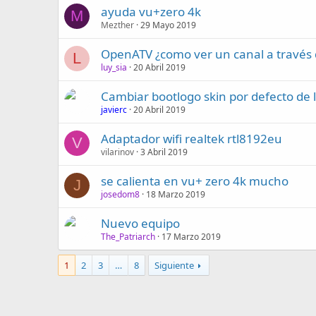
ayuda vu+zero 4k
M
Mezther
29 Mayo 2019
OpenATV ¿como ver un canal a través 
L
luy_sia
20 Abril 2019
Cambiar bootlogo skin por defecto de 
javierc
20 Abril 2019
Adaptador wifi realtek rtl8192eu
V
vilarinov
3 Abril 2019
se calienta en vu+ zero 4k mucho
J
josedom8
18 Marzo 2019
Nuevo equipo
The_Patriarch
17 Marzo 2019
1
2
3
…
8
Siguiente