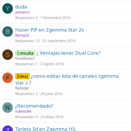
duda
Y
yamarco
Respuestas
3
7 Noviembre 2016
Hacer PiP en Zgemma Star 2s
B
Berna22
Respuestas
12
21 Septiembre 2016
¿ Ventajas tener Dual Core?
Consulta
S
Snsatlonas1
Respuestas
1
3 Agosto 2016
¿como editar lista de canales zgemma
[Idea]
F
star s ?
ftafinder
Respuestas
2
28 Junio 2016
¿Recomendado?
N
nuboso84
Respuestas
0
20 Mayo 2016
Tarjeta Sd en Zgemma HS.
Z