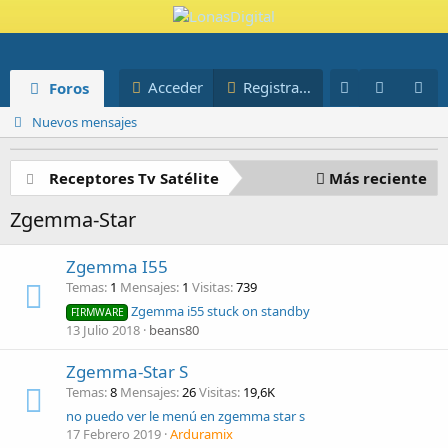
Novedades
Miembros
Acceder
Registrarse
Foros
Blog
Nuevos mensajes
Receptores Tv Satélite
Más reciente
Zgemma-Star
Zgemma I55
Temas
1
Mensajes
1
Visitas
739
Zgemma i55 stuck on standby
FIRMWARE
13 Julio 2018
beans80
Zgemma-Star S
Temas
8
Mensajes
26
Visitas
19,6K
no puedo ver le menú en zgemma star s
17 Febrero 2019
Arduramix