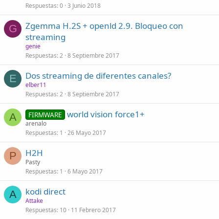
Respuestas
0
3 Junio 2018
o
Zgemma H.2S + openld 2.9. Bloqueo con
G
streaming
genie
Respuestas
2
8 Septiembre 2017
Dos streaming de diferentes canales?
E
elber11
Respuestas
2
8 Septiembre 2017
world vision force1+
FIRMWARE
A
arenalo
Respuestas
1
26 Mayo 2017
H2H
P
Pasty
Respuestas
1
6 Mayo 2017
kodi direct
A
Attake
Respuestas
10
11 Febrero 2017