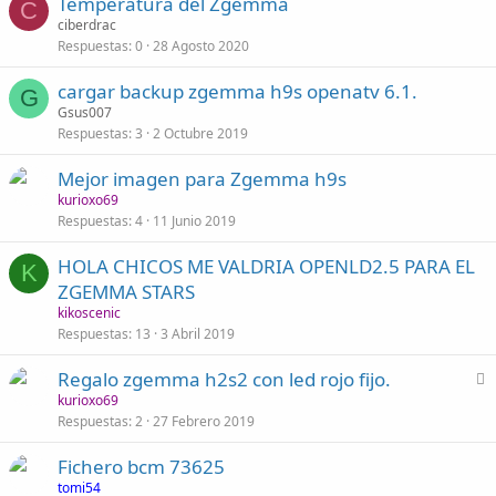
Temperatura del Zgemma
C
ciberdrac
Respuestas
0
28 Agosto 2020
cargar backup zgemma h9s openatv 6.1.
G
Gsus007
Respuestas
3
2 Octubre 2019
Mejor imagen para Zgemma h9s
kurioxo69
Respuestas
4
11 Junio 2019
HOLA CHICOS ME VALDRIA OPENLD2.5 PARA EL
K
ZGEMMA STARS
kikoscenic
Respuestas
13
3 Abril 2019
C
Regalo zgemma h2s2 con led rojo fijo.
e
kurioxo69
Respuestas
2
27 Febrero 2019
r
r
Fichero bcm 73625
a
tomi54
d