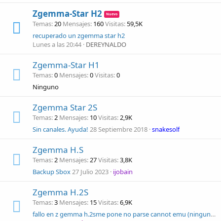
Zgemma-Star H2
Temas
20
Mensajes
160
Visitas
59,5K
recuperado un zgemma star h2
Lunes a las 20:44
DEREYNALDO
Zgemma-Star H1
Temas
0
Mensajes
0
Visitas
0
Ninguno
Zgemma Star 2S
Temas
2
Mensajes
10
Visitas
2,9K
Sin canales. Ayuda!
28 Septiembre 2018
snakesolf
Zgemma H.S
Temas
2
Mensajes
27
Visitas
3,8K
Backup Sbox
27 Julio 2023
ijobain
Zgemma H.2S
Temas
3
Mensajes
15
Visitas
6,9K
fallo en z gemma h.2sme pone no parse cannot emu (ningun analisis no puede emu)