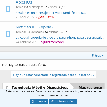
Apps iOs
Temas
8
Mensajes
52
Visitas
35,1K
Session es un mensajero privado también ara IOS
23 Abril 2025
©ற𝒾Я૯Ҭଇ™®
Noticias IOS (Apple)
Temas
13
Mensajes
56
Visitas
23,3K
La App SincroGuia de InOutTV para iPhone pasa a ser gratuita en la App Store
24 Febrero 2015
aguilarmercader
Filtros
No hay temas en este foro.
Hay que estar conectado o registrado para publicar aquí.
Tecnología Móvil y Dispositivos
Más reciente
Este sitio usa cookies. Para continuar usando este sitio, se debe aceptar
nuestro uso de cookies.
Normal style
Español (ES)
aceptar
Más información.…
Etiquetas
Contáctanos
Términos y reglas