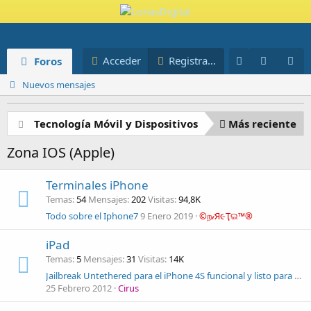
Novedades
Miembros
Acceder
Registrarse
Foros
Blog
Nuevos mensajes
Tecnología Móvil y Dispositivos
Más reciente
Zona IOS (Apple)
Terminales iPhone
Temas
54
Mensajes
202
Visitas
94,8K
Todo sobre el Iphone7
9 Enero 2019
©ற𝒾Я૯Ҭଇ™®
iPad
Temas
5
Mensajes
31
Visitas
14K
Jailbreak Untethered para el iPhone 4S funcional y listo para descargar
25 Febrero 2012
Cirus