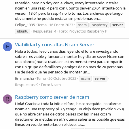
repetido, pero no doy con el clavo, estoy intentando instalar
ncam en una raspi 4 pero con ubuntu server 20.04, intenté con la
versión 18.04 pero la raspi4 no lo toma. Los archivos que tengo
obviamente he podido instalar sin problemas en...
Felipe_1995
Tema
16 Enero 2023
ncam
raspberry
server
Respuestas: 4
Foro:
Proyectos Raspberry Pi
ubuntu
Viabilidad y consultas Ncam Server
E
Hola a todos, llevo varios días leyendo el foro e investigando
sobre si es viable y funcional montar hoy día un sever Ncam con
una blanca ( nunca usada en estos menesteres) para compartir
con un grupo de familiares y amigos de no mas de 20 personas.
He de decir que he pensado de montar un...
Er_mancha
Tema
20 Octubre 2022
ncam
server
Respuestas: 9
Foro:
Ncam
Raspberry como server de ncam
R
Hola! Gracias a toda la info del foro, he conseguido instalarme
ncam en una raspberry pi 3, y tengo un viejo deco (mvision 260)
que no abre canales de otros paises con las lineas cccam
directamente metidas en él. Y quería saber si es posible que esas
líneas en vez de meterlas en el deco, las...