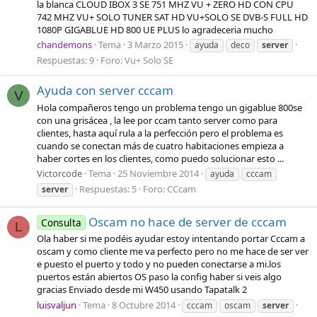
la blanca CLOUD IBOX 3 SE 751 MHZ VU + ZERO HD CON CPU
742 MHZ VU+ SOLO TUNER SAT HD VU+SOLO SE DVB-S FULL HD
1080P GIGABLUE HD 800 UE PLUS lo agradeceria mucho
chandemons
Tema
3 Marzo 2015
ayuda
deco
server
Respuestas: 9
Foro:
Vu+ Solo SE
Ayuda con server cccam
V
Hola compañeros tengo un problema tengo un gigablue 800se
con una grisácea , la lee por ccam tanto server como para
clientes, hasta aquí rula a la perfección pero el problema es
cuando se conectan más de cuatro habitaciones empieza a
haber cortes en los clientes, como puedo solucionar esto ...
Victorcode
Tema
25 Noviembre 2014
ayuda
cccam
Respuestas: 5
Foro:
CCcam
server
Oscam no hace de server de cccam
Consulta
L
Ola haber si me podéis ayudar estoy intentando portar Cccam a
oscam y como cliente me va perfecto pero no me hace de ser ver
e puesto el puerto y todo y no pueden conectarse a mi.los
puertos están abiertos OS paso la config haber si veis algo
gracias Enviado desde mi W450 usando Tapatalk 2
luisvaljun
Tema
8 Octubre 2014
cccam
oscam
server