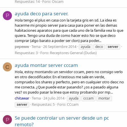
Respuestas: 14
Foro:
Oscam
ayuda deco para server.
P
Hola tengo el plus en casa con la tarjeta gris en sd. La idea es
hacerme mi propio server para casa para poner en las demas
habitaciones aparatos para que cada uno de la familia vea lo que
quiera. Tengo una duda de como hacer esto No se que deco
comprar (algo barato a poder ser clon) para poder...
pepeww
Tema
26 Septiembre 2014
ayuda
deco
server
Respuestas: 3
Foro:
Receptores General (Dudas)
ayuda montar server cccam
C
Hola, estoy montando un servidor cccam, pero no consigo verlo
en otro decodificador. En el testious me sale en verde,
compruebo los shares y perfecto, pero en cualquier otro deoc no
me conecta. ¿Que puede estar pasando? ¿os a pasado alguna
vez? os puedo pasar la linea que estoy probando por mp...
chitawar
Tema
24 Julio 2014
ayuda
cccam
montar
Respuestas: 5
Foro:
CCcam
server
Se puede controlar un server desde un pc
P
remoto?