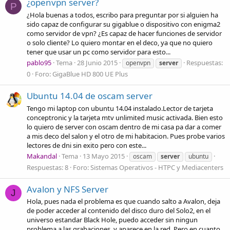
¿openvpn server?
P
¿Hola buenas a todos, escribo para preguntar por si alguien ha
sido capaz de configurar su gigablue o dispositivo con enigma2
como servidor de vpn? ¿Es capaz de hacer funciones de servidor
o solo cliente? Lo quiero montar en el deco, ya que no quiero
tener que usar un pc como servidor para esto...
pablo95
Tema
28 Junio 2015
Respuestas:
openvpn
server
0
Foro:
GigaBlue HD 800 UE Plus
Ubuntu 14.04 de oscam server
Tengo mi laptop con ubuntu 14.04 instalado.Lector de tarjeta
conceptronic y la tarjeta mtv unlimited music activada. Bien esto
lo quiero de server con oscam dentro de mi casa pa dar a comer
a mis deco del salon y el otro de mi habitacion. Pues probe varios
lectores de dni sin exito pero con este...
Makandal
Tema
13 Mayo 2015
oscam
server
ubuntu
Respuestas: 8
Foro:
Sistemas Operativos - HTPC y Mediacenters
Avalon y NFS Server
J
Hola, pues nada el problema es que cuando salto a Avalon, deja
de poder acceder al contenido del disco duro del Solo2, en el
universo estandar Black Hole, puedo acceder sin ningun
problema a las grabaciones, y aparece en la red. Pero en cuanto