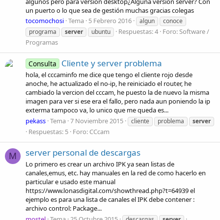
algunos pero para version desktop¿Alguna versión server? Con
un puerto o lo que sea de gestión muchas gracias colegas
tocomochosi
Tema
5 Febrero 2016
algun
conoce
Respuestas: 4
Foro:
Software /
programa
server
ubuntu
Programas
Cliente y server problema
Consulta
hola, el cccaminfo me dice que tengo el cliente rojo desde
anoche, he actualizado el no-ip, he reiniciado el router, he
cambiado la vercion del cccam, he puesto la de nuevo la misma
imagen para ver si ese era el fallo, pero nada aun poniendo la ip
exterma tampoco va, lo unico que me queda es...
pekass
Tema
7 Noviembre 2015
cliente
problema
server
Respuestas: 5
Foro:
CCcam
server personal de descargas
M
Lo primero es crear un archivo IPK ya sean listas de
canales,emus, etc. hay manuales en la red de como hacerlo en
particular e usado este manual
https://www.lonasdigital.com/showthread.php?t=64939 el
ejemplo es para una lista de canales el IPK debe contener :
archivo control: Package...
mostel
Tema
25 Octubre 2015
descargas
server