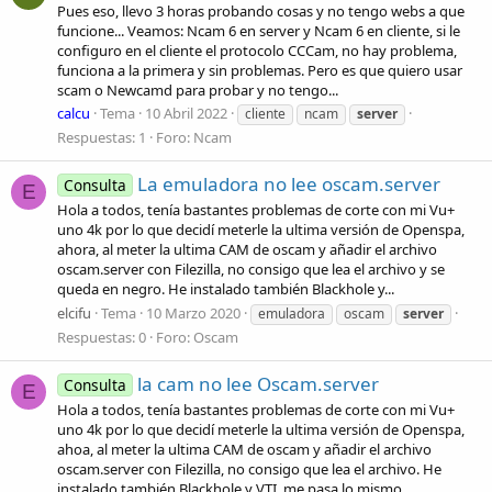
Pues eso, llevo 3 horas probando cosas y no tengo webs a que
funcione... Veamos: Ncam 6 en server y Ncam 6 en cliente, si le
configuro en el cliente el protocolo CCCam, no hay problema,
funciona a la primera y sin problemas. Pero es que quiero usar
scam o Newcamd para probar y no tengo...
calcu
Tema
10 Abril 2022
cliente
ncam
server
Respuestas: 1
Foro:
Ncam
La emuladora no lee oscam.server
Consulta
E
Hola a todos, tenía bastantes problemas de corte con mi Vu+
uno 4k por lo que decidí meterle la ultima versión de Openspa,
ahora, al meter la ultima CAM de oscam y añadir el archivo
oscam.server con Filezilla, no consigo que lea el archivo y se
queda en negro. He instalado también Blackhole y...
elcifu
Tema
10 Marzo 2020
emuladora
oscam
server
Respuestas: 0
Foro:
Oscam
la cam no lee Oscam.server
Consulta
E
Hola a todos, tenía bastantes problemas de corte con mi Vu+
uno 4k por lo que decidí meterle la ultima versión de Openspa,
ahoa, al meter la ultima CAM de oscam y añadir el archivo
oscam.server con Filezilla, no consigo que lea el archivo. He
instalado también Blackhole y VTI, me pasa lo mismo...