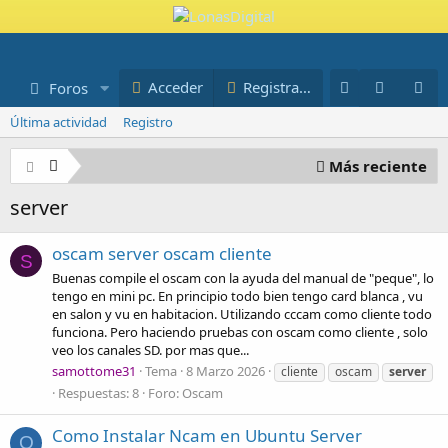
Novedades
Miembros
Acceder
Registrarse
Foros
Blog
Última actividad
Registro
Más reciente
server
oscam server oscam cliente
S
Buenas compile el oscam con la ayuda del manual de "peque", lo
tengo en mini pc. En principio todo bien tengo card blanca , vu
en salon y vu en habitacion. Utilizando cccam como cliente todo
funciona. Pero haciendo pruebas con oscam como cliente , solo
veo los canales SD. por mas que...
samottome31
Tema
8 Marzo 2026
cliente
oscam
server
Respuestas: 8
Foro:
Oscam
Como Instalar Ncam en Ubuntu Server
O