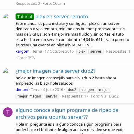
Respuestas: 0
Foro:
CCcam
plex en server remoto
Tutorial
Este manual es para instalar y configurar plex en un server
dedicado o vps remoto, mínimo dos buenos procesadores de
mas de 3 GH, si son 4 mejor ira mas fluido y sin cortes, el tuto
esta hecho en un server con ubuntu 14,04 lts 64 bits. Lo primero
es crear una cuenta en plex INSTALACION...
kargom
Tema
17 Octubre 2016
Respuestas: 1
plex
server
Foro:
IPTV
¿mejor imagen para server duo2?
hola que imagen aconsejáis para el vu duo 2 hasta ahora
empleado las black hole saludos
dimoni
Tema
4 Julio 2016
duo2
imagen
mejor
Respuestas: 17
Foro:
Vu+ Duo2
mejor imagen
server
alguno conoce algun programa de ripeo de
T
archivos para ubuntu server??
Hola mi pregunta es si alguno conoce algun programa para
poder bajar el brillante de algun archivo de video se que exite