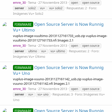
emre_30
Tema
27 Noviembre 2013
open
open source
Respuestas: 2
Foro:
server
solo2
vu+
vu+ solo2
Imágenes Vu+ Solo2
Open Source Server is Now Runnig
FIRMWARE
Vu+ Ultimo
vuplus-image-vuultimo-20131127161733_usb.zip vuplus-image-
vuultimo-20131127161733.nfi Images 2.1
emre_30
Tema
27 Noviembre 2013
open
open source
Respuestas: 2
Foro:
server
ultimo
vu+
vu+ ultimo
Imágenes Vu+ Último
Open Source Server is Now Runnig
FIRMWARE
Vu+ Uno
vuplus-image-vuuno-20131127161142_usb.zip vuplus-image-
vuuno-20131127161142.nfi Images 2.1
emre_30
Tema
27 Noviembre 2013
open
open source
Respuestas: 3
Foro:
Imágenes Vu+
server
vu+
vu+ uno
Uno
Open Source Server is Now Runnig
FIRMWARE