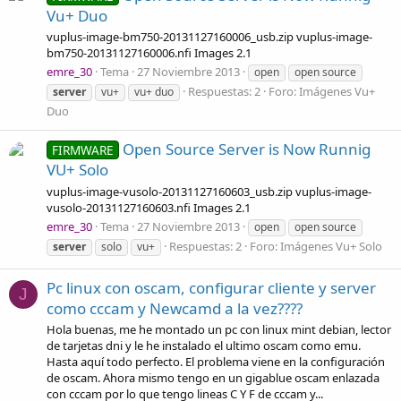
Vu+ Duo
vuplus-image-bm750-20131127160006_usb.zip vuplus-image-
bm750-20131127160006.nfi Images 2.1
emre_30
Tema
27 Noviembre 2013
open
open source
Respuestas: 2
Foro:
Imágenes Vu+
server
vu+
vu+ duo
Duo
Open Source Server is Now Runnig
FIRMWARE
VU+ Solo
vuplus-image-vusolo-20131127160603_usb.zip vuplus-image-
vusolo-20131127160603.nfi Images 2.1
emre_30
Tema
27 Noviembre 2013
open
open source
Respuestas: 2
Foro:
Imágenes Vu+ Solo
server
solo
vu+
Pc linux con oscam, configurar cliente y server
J
como cccam y Newcamd a la vez????
Hola buenas, me he montado un pc con linux mint debian, lector
de tarjetas dni y le he instalado el ultimo oscam como emu.
Hasta aquí todo perfecto. El problema viene en la configuración
de oscam. Ahora mismo tengo en un gigablue oscam enlazada
con cccam por lo que tengo lineas C Y F de cccam y...