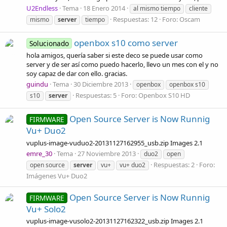
U2Endless
Tema
18 Enero 2014
al mismo tiempo
cliente
Respuestas: 12
Foro:
Oscam
mismo
server
tiempo
openbox s10 como server
Solucionado
hola amigos, quería saber si este deco se puede usar como
server y de ser así como puedo hacerlo, llevo un mes con el y no
soy capaz de dar con ello. gracias.
guindu
Tema
30 Diciembre 2013
openbox
openbox s10
Respuestas: 5
Foro:
Openbox S10 HD
s10
server
Open Source Server is Now Runnig
FIRMWARE
Vu+ Duo2
vuplus-image-vuduo2-20131127162955_usb.zip Images 2.1
emre_30
Tema
27 Noviembre 2013
duo2
open
Respuestas: 2
Foro:
open source
server
vu+
vu+ duo2
Imágenes Vu+ Duo2
Open Source Server is Now Runnig
FIRMWARE
Vu+ Solo2
vuplus-image-vusolo2-20131127162322_usb.zip Images 2.1