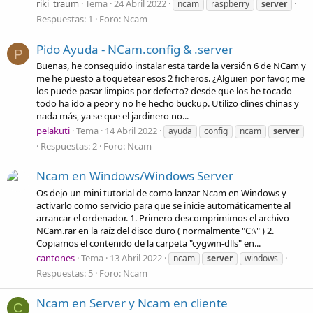
riki_traum
Tema
24 Abril 2022
ncam
raspberry
server
Respuestas: 1
Foro:
Ncam
Pido Ayuda - NCam.config & .server
P
Buenas, he conseguido instalar esta tarde la versión 6 de NCam y
me he puesto a toquetear esos 2 ficheros. ¿Alguien por favor, me
los puede pasar limpios por defecto? desde que los he tocado
todo ha ido a peor y no he hecho buckup. Utilizo clines chinas y
nada más, ya se que el jardinero no...
pelakuti
Tema
14 Abril 2022
ayuda
config
ncam
server
Respuestas: 2
Foro:
Ncam
Ncam en Windows/Windows Server
Os dejo un mini tutorial de como lanzar Ncam en Windows y
activarlo como servicio para que se inicie automáticamente al
arrancar el ordenador. 1. Primero descomprimimos el archivo
NCam.rar en la raíz del disco duro ( normalmente "C:\" ) 2.
Copiamos el contenido de la carpeta "cygwin-dlls" en...
cantones
Tema
13 Abril 2022
ncam
server
windows
Respuestas: 5
Foro:
Ncam
Ncam en Server y Ncam en cliente
C