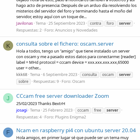
hago acto de presencia: Después de un arduo día resolviendo los
misterios del servidor del foro y terminando hasta el moño del
servidor, estoy aquí con un toque de...
Javilonas
Tema
25 Septiembre 2023
contra
foro
server
Respuestas: 2
Foro:
Anuncios y Novedades
consulta sobre el fichero: oscam.server
K
Hola a todos, tengo un "amigo" que tiene instalado un server
con oscam y me a pasado estos datos para conectarme: [reader]
label = MHd protocol = cccam device = xxx.xxx.xxx.xxx,65000
user = other...
kkk68
Tema
6 Septiembre 2023
consulta
oscam
server
Respuestas: 9
Foro:
Oscam
sobre
CCcam free server downloader Zoom
J
25/02/2023 Thanks BextrH
josagi
Tema
25 Febrero 2023
cccam
free
server
Respuestas: 4
Foro:
Plugins Enigma2
Ncam en raspberry pi4 con ubuntu server 20.04
F
Hola amigos, en primer lugar sé que puede ser un tema muy