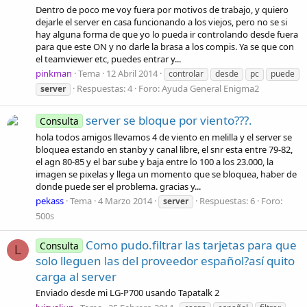
Dentro de poco me voy fuera por motivos de trabajo, y quiero
dejarle el server en casa funcionando a los viejos, pero no se si
hay alguna forma de que yo lo pueda ir controlando desde fuera
para que este ON y no darle la brasa a los compis. Ya se que con
el teamviewer etc, puedes entrar y...
pinkman
Tema
12 Abril 2014
controlar
desde
pc
puede
Respuestas: 4
Foro:
Ayuda General Enigma2
server
server se bloque por viento???.
Consulta
hola todos amigos llevamos 4 de viento en melilla y el server se
bloquea estando en stanby y canal libre, el snr esta entre 79-82,
el agn 80-85 y el bar sube y baja entre lo 100 a los 23.000, la
imagen se pixelas y llega un momento que se bloquea, haber de
donde puede ser el problema. gracias y...
pekass
Tema
4 Marzo 2014
Respuestas: 6
Foro:
server
500s
Como pudo.filtrar las tarjetas para que
Consulta
L
solo lleguen las del proveedor español?así quito
carga al server
Enviado desde mi LG-P700 usando Tapatalk 2