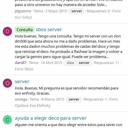
paso a otro universo no hay manera de acceder. Solo...
jdgszorro
Tema
2 Mayo 2015
Respuestas: 0
Foro:
server
Vu+ Solo2
sbox server
Consulta
D
Hola buenas, Tengo una consulta. Tengo mi server con un clon
dm500 que asta ahora no me a dado problemas. Hace un mes
me esta dadon muchos problemas de caidas del sbox y tengo
que reiniciar el deco. he probado a flashear la imagen y volver a
cargar la gemini pero sigue igual. Puede ser problema...
dani87
Tema
14 Abril 2015
Respuestas: 11
sbox
server
Foro:
Sbox
server
O
Hola. Buenas. Mi pregunta es que servidor recomendáis para
evo enfinity. Gracias.
osvega
Tema
8 Marzo 2015
Respuestas: 1
Foro:
server
Optibox Evo ENfinity
ayuda a elegir deco para server
C
alguien me orienta a que deco elegir entre estos para sever con