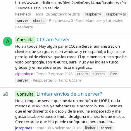
http://www.mediafire.com/file/h2tzdlx0zoy14ma/Raspberry+Pi+
3+Model+B.zip Un saludo
kesyhack
Tema
26 Septiembre 2018
raspberry
raspberry pi
Respuestas: 0
Foro:
Manuales y tutoriales
server
ubuntu
Raspberry
CCCam Server
Consulta
A
Hola a todos, Hay algun panel CCCam Server administracion
clientes que sea gratis, o en windows y en español, o bajo coste
pero igual de efectivo que los caros. El que menos cuesta que he
visto por google, son70 euros, para linux y en ingles y turco.
gracias, y enhorabuena por esta magnifica...
alpinoloco
Tema
7 Agosto 2018
cccam
clientes
free
Respuestas: 0
Foro:
CCcam
server
Limitar envíos de un server?
Consulta
Hola, tengo un server que me da un montón de HOP1, nada
menos que 45, vale, ya sabemos que protocolo usa. El caso es
que el rendimiento del deco y de la emu ha empeorado y me
gustaría saber si puedo limitar de alguna manera lo que me da.
Creo recordar que él si puede configurarlo pero para no...
josepma1
Tema
30 Noviembre 2016
limitar
server