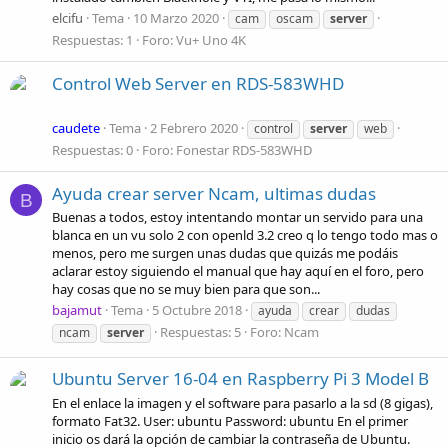
elcifu
Tema
10 Marzo 2020
cam
oscam
server
Respuestas: 1
Foro:
Vu+ Uno 4K
Control Web Server en RDS-583WHD
caudete
Tema
2 Febrero 2020
control
server
web
Respuestas: 0
Foro:
Fonestar RDS-583WHD
Ayuda crear server Ncam, ultimas dudas
B
Buenas a todos, estoy intentando montar un servido para una
blanca en un vu solo 2 con openld 3.2 creo q lo tengo todo mas o
menos, pero me surgen unas dudas que quizás me podáis
aclarar estoy siguiendo el manual que hay aquí en el foro, pero
hay cosas que no se muy bien para que son...
bajamut
Tema
5 Octubre 2018
ayuda
crear
dudas
Respuestas: 5
Foro:
Ncam
ncam
server
Ubuntu Server 16-04 en Raspberry Pi 3 Model B
En el enlace la imagen y el software para pasarlo a la sd (8 gigas),
formato Fat32. User: ubuntu Password: ubuntu En el primer
inicio os dará la opción de cambiar la contraseña de Ubuntu.