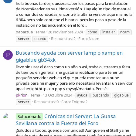
hola buenas tardes, quisiera saber los pasos para la instalación
de NcamReader en su ultima versión. Hay algún tipo de manual
o comandos conocidas, encontré la ultima versión aquí mismo la
6.9R4 pero solo contiene el binario. pero los paso a paso de la
instalación no las encuentro en el foro...
oabarzua
Tema
26 Noviembre 2024
cómo
instalar
ncam
Respuestas: 2
Foro:
Ncam
server
ubuntu
Buscando ayuda con server lamp o xamp en
P
gigablue gb34xk
llevo sin usar el deco como un año o asi, trabajo, streams y falta
de tiempo en general, me gustaria reutilizarlo para tener un
pequeño servidor web en el que pueda montar una nube
privada para mi mujer y para ello necesitaria levantar un servidor
apache/lighthttp con php y mysql/mariadb. Pensé...
pkrion
Tema
13 Octubre 2024
ayuda
buscando
gigablue
Respuestas: 0
Foro:
Enigma2
server
Crónicas del Server: La Guasa
Solucionado
Sevillana contra la Fuerza del Foro
¡Saludos a todos, querida comunidad! Aunque en el Staff ya he
dejado nota de esto, paso a notificaros también a vosotros y así