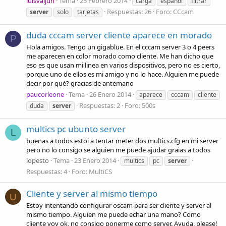
luisvaljun
Tema
25 Febrero 2014
carga
español
filtrar
Respuestas: 26
Foro:
CCcam
server
solo
tarjetas
duda cccam server cliente aparece en morado
P
Hola amigos. Tengo un gigablue. En el cccam server 3 o 4 peers
me aparecen en color morado como cliente. Me han dicho que
eso es que usan mi linea en varios dispositivos, pero no es cierto,
porque uno de ellos es mi amigo y no lo hace. Alguien me puede
decir por qué? gracias de antemano
paucorleone
Tema
26 Enero 2014
aparece
cccam
cliente
Respuestas: 2
Foro:
500s
duda
server
multics pc ubunto server
L
buenas a todos estoi a tentar meter dos multics.cfg en mi server
pero no lo consigo se alguien me puede ajudar graias a todos
lopesto
Tema
23 Enero 2014
multics
pc
server
Respuestas: 4
Foro:
MultiCS
Cliente y server al mismo tiempo
U
Estoy intentando configurar oscam para ser cliente y server al
mismo tiempo. Alguien me puede echar una mano? Como
cliente voy ok, no consigo ponerme como server. Ayuda, please!