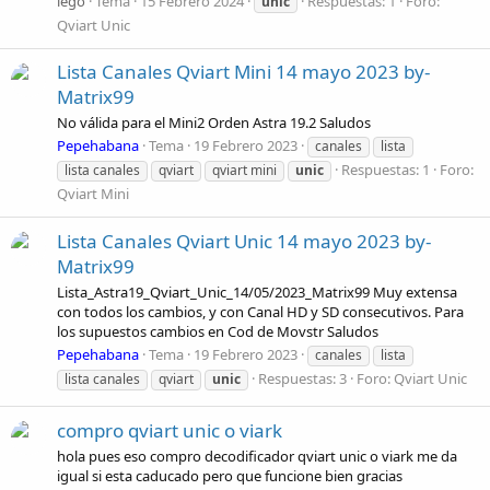
lego
Tema
15 Febrero 2024
Respuestas: 1
Foro:
unic
Qviart Unic
Lista Canales Qviart Mini 14 mayo 2023 by-
Matrix99
No válida para el Mini2 Orden Astra 19.2 Saludos
Pepehabana
Tema
19 Febrero 2023
canales
lista
Respuestas: 1
Foro:
lista canales
qviart
qviart mini
unic
Qviart Mini
Lista Canales Qviart Unic 14 mayo 2023 by-
Matrix99
Lista_Astra19_Qviart_Unic_14/05/2023_Matrix99 Muy extensa
con todos los cambios, y con Canal HD y SD consecutivos. Para
los supuestos cambios en Cod de Movstr Saludos
Pepehabana
Tema
19 Febrero 2023
canales
lista
Respuestas: 3
Foro:
Qviart Unic
lista canales
qviart
unic
compro qviart unic o viark
hola pues eso compro decodificador qviart unic o viark me da
igual si esta caducado pero que funcione bien gracias