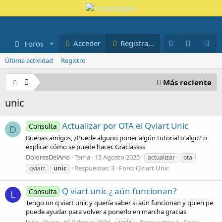
Novedades
Miembros
Acceder
Registrarse
Foros
Blog
Última actividad
Registro
Más reciente
unic
Actualizar por OTA el Qviart Unic
Consulta
D
Buenas amigos, ¿Puede alguno poner algún tutorial o algo? o
explicar cómo se puede hacer. Graciassss
DoloresDelAno
Tema
15 Agosto 2025
actualizar
ota
Respuestas: 3
Foro:
Qviart Unic
qviart
unic
Q viart unic ¿ aún funcionan?
Consulta
L
Tengo un q viart unic y quería saber si aún funcionan y quien pe
puede ayudar para volver a ponerlo en marcha gracias