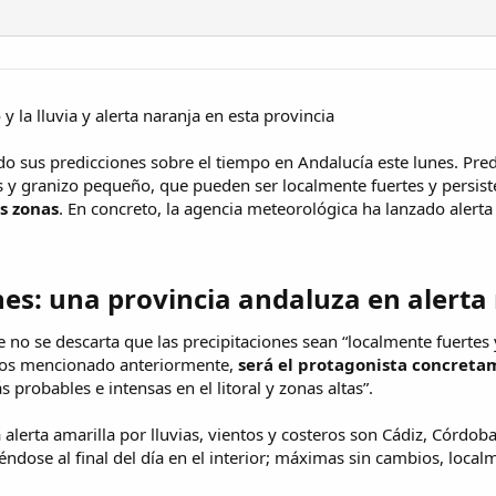
i
t
n
a
i
s
c
i
o
la lluvia y alerta naranja en esta provincia
o sus predicciones sobre el tiempo en Andalucía este lunes. Pre
 granizo pequeño, que pueden ser localmente fuertes y persiste
s zonas
. En concreto, la agencia meteorológica ha lanzado alerta
nes: una provincia andaluza en alerta 
o se descarta que las precipitaciones sean “localmente fuertes y
hemos mencionado anteriormente,
será el protagonista concreta
probables e intensas en el litoral y zonas altas”.
alerta amarilla por lluvias, vientos y costeros son Cádiz, Córdob
dose al final del día en el interior; máximas sin cambios, loca