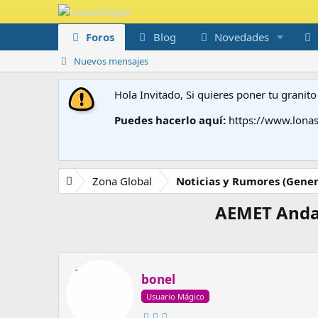
Foros
Blog
Novedades
Nuevos mensajes
Hola Invitado, Si quieres poner tu grani
Puedes hacerlo aquí:
https://www.lonas
Zona Global
Noticias y Rumores (Gener
AEMET Andal
bonel
Usuario Mágico