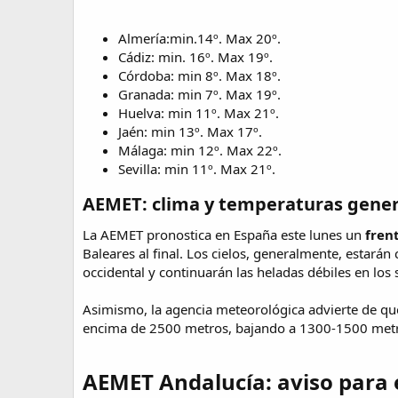
Almería:min.14º. Max 20º.
Cádiz: min. 16º. Max 19º.
Córdoba: min 8º. Max 18º.
Granada: min 7º. Max 19º.
Huelva: min 11º. Max 21º.
Jaén: min 13º. Max 17º.
Málaga: min 12º. Max 22º.
Sevilla: min 11º. Max 21º.
AEMET: clima y temperaturas gener
La AEMET pronostica en España este lunes un
fren
Baleares al final. Los cielos, generalmente, estará
occidental y continuarán las heladas débiles en lo
Asimismo, la agencia meteorológica advierte de q
encima de 2500 metros, bajando a 1300-1500 metro
AEMET Andalucía: aviso para 