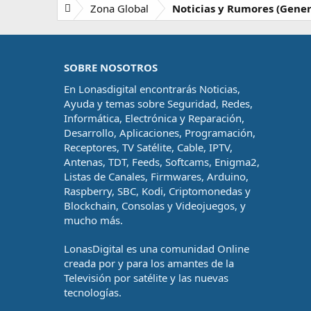
t
Zona Global
Noticias y Rumores (Gener
a
s
SOBRE NOSOTROS
En Lonasdigital encontrarás Noticias,
Ayuda y temas sobre Seguridad, Redes,
Informática, Electrónica y Reparación,
Desarrollo, Aplicaciones, Programación,
Receptores, TV Satélite, Cable, IPTV,
Antenas, TDT, Feeds, Softcams, Enigma2,
Listas de Canales, Firmwares, Arduino,
Raspberry, SBC, Kodi, Criptomonedas y
Blockchain, Consolas y Videojuegos, y
mucho más.
LonasDigital es una comunidad Online
creada por y para los amantes de la
Televisión por satélite y las nuevas
tecnologías.