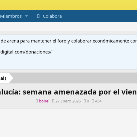
Miembros
Colabora
to de arena para mantener el foro y colaborar económicamente c
digital.com/donaciones/
al)
ucía: semana amenazada por el viento
A
F
R
V
bonel
27 Enero 2025
0
454
u
e
e
i
t
c
s
s
o
h
p
i
r
a
u
t
d
e
a
e
s
s