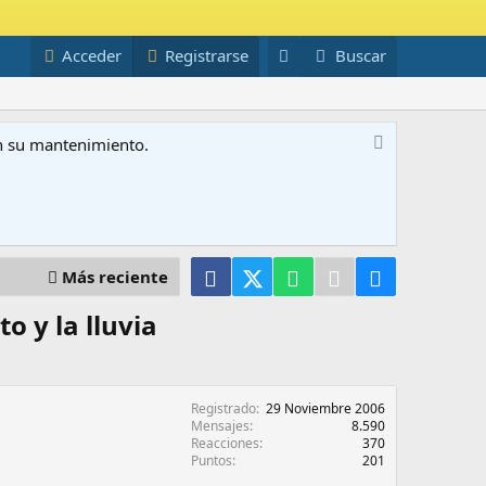
Acceder
Registrarse
Buscar
on su mantenimiento.
Facebook
X (Twitter)
WhatsApp
Telegram
Email
Más reciente
 y la lluvia
Registrado
29 Noviembre 2006
Mensajes
8.590
Reacciones
370
Puntos
201