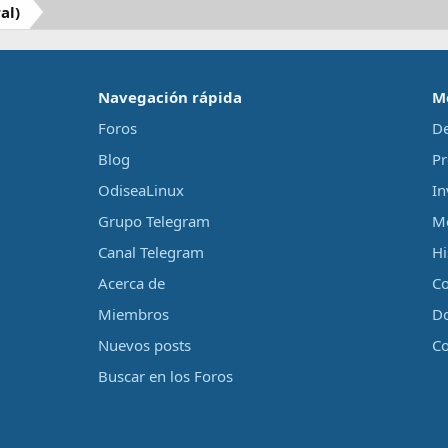
al)
‎Navegación rápida‎
M
Foros
De
Blog
Pr
OdiseaLinux
In
Grupo Telegram
Me
Canal Telegram
Hi
Acerca de
Co
Miembros
D
Nuevos posts
Co
Buscar en los Foros