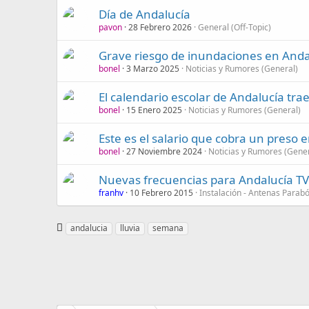
Día de Andalucía
pavon
28 Febrero 2026
General (Off-Topic)
Grave riesgo de inundaciones en Anda
bonel
3 Marzo 2025
Noticias y Rumores (General)
El calendario escolar de Andalucía tr
bonel
15 Enero 2025
Noticias y Rumores (General)
Este es el salario que cobra un preso 
bonel
27 Noviembre 2024
Noticias y Rumores (Gener
Nuevas frecuencias para Andalucía TV
franhv
10 Febrero 2015
Instalación - Antenas Parabó
E
andalucia
lluvia
semana
t
i
q
u
e