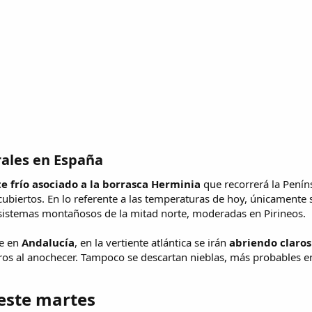
ales en España​
te frío asociado a la borrasca Herminia
que recorrerá la Peníns
n cubiertos. En lo referente a las temperaturas de hoy, únicamente
s sistemas montañosos de la mitad norte, moderadas en Pirineos.
ue en
Andalucía
, en la vertiente atlántica se irán
abriendo claros 
s al anochecer. Tampoco se descartan nieblas, más probables 
este martes​