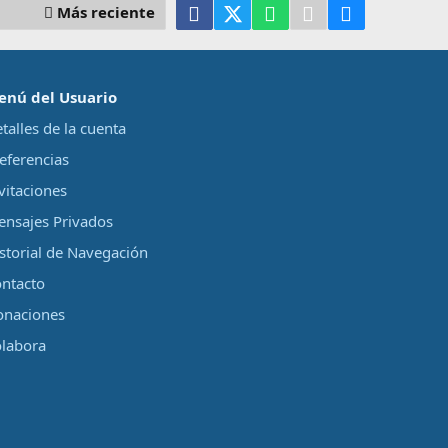
Facebook
X (Twitter)
WhatsApp
Telegram
Email
Más reciente
enú del Usuario
talles de la cuenta
eferencias
vitaciones
nsajes Privados
storial de Navegación
ntacto
onaciones
labora