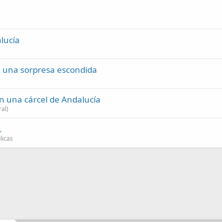
lucía
ae una sorpresa escondida
en una cárcel de Andalucía
al)
.
licas