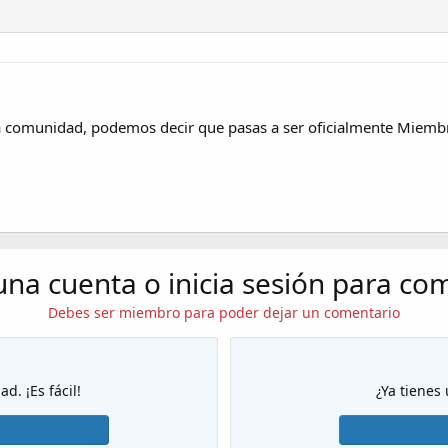
i
t
n
a
i
s
c
i
o
ra comunidad, podemos decir que pasas a ser oficialmente Miem
una cuenta o inicia sesión para co
Debes ser miembro para poder dejar un comentario
d. ¡Es fácil!
¿Ya tienes