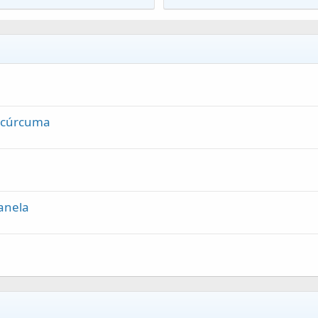
y cúrcuma
anela