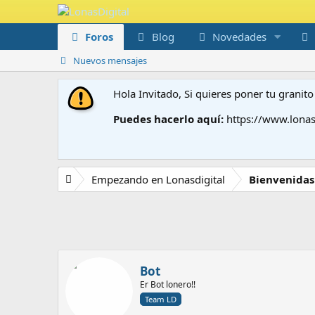
Foros
Blog
Novedades
Nuevos mensajes
Hola Invitado, Si quieres poner tu grani
Puedes hacerlo aquí:
https://www.lonas
Empezando en Lonasdigital
Bienvenidas
Bot
Er Bot lonero!!
Team LD