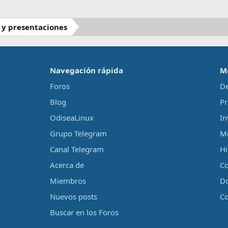
 y presentaciones
‎Navegación rápida‎
M
Foros
De
Blog
Pr
OdiseaLinux
In
Grupo Telegram
Me
Canal Telegram
Hi
Acerca de
Co
Miembros
D
Nuevos posts
Co
Buscar en los Foros