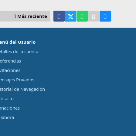
Facebook
X (Twitter)
WhatsApp
Telegram
Email
Más reciente
enú del Usuario
talles de la cuenta
eferencias
vitaciones
nsajes Privados
storial de Navegación
ntacto
onaciones
labora