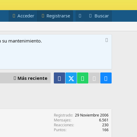
Acceder
Registrarse
Buscar
on su mantenimiento.
Facebook
X (Twitter)
WhatsApp
Telegram
Email
Más reciente
Registrado
29 Noviembre 2006
Mensajes
6.561
Reacciones
230
Puntos
166