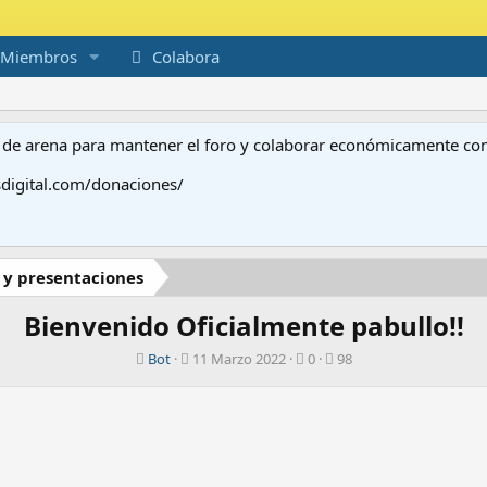
Miembros
Colabora
to de arena para mantener el foro y colaborar económicamente c
digital.com/donaciones/
 y presentaciones
Bienvenido Oficialmente pabullo!!
A
F
R
V
Bot
11 Marzo 2022
0
98
u
e
e
i
t
c
s
s
o
h
p
i
r
a
u
t
d
e
a
e
s
s