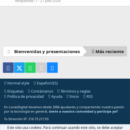
Respuestas
1
27 Julio 2026
Bienvenidas y presentaciones
Más reciente
Facebook
X (Twitter)
WhatsApp
Telegram
Email
Normal style
Español (ES)
Etiquetas
Contáctanos
Términos y reglas
Política de privacidad
Ayuda
Inicio
RSS
En LonasDigital llevamos desde 2006 ayudando y compartiendo nuestra pasión
por la tecnología en general,
únete a nuestra comunidad y participa ya!!
Tu Dirección IP: 216.73.217.93
®
Community platform by XenForo
© 2010-2025 XenForo Ltd.
Este sitio usa cookies. Para continuar usando este sitio, se debe aceptar