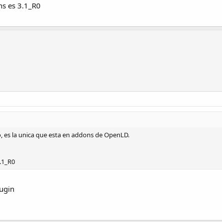
ns es 3.1_R0
o, es la unica que esta en addons de OpenLD.
.1_R0
lugin