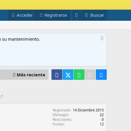
Acceder
Registrarse
Buscar
on su mantenimiento.
Facebook
X (Twitter)
WhatsApp
Telegram
Email
Más reciente
17
Registrado
14 Diciembre 2015
Mensajes
22
Reacciones
0
Puntos
12