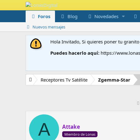
Foros
Blog
Novedades
Nuevos mensajes
Hola Invitado, Si quieres poner tu grani
Puedes hacerlo aquí:
https://www.lonas
Receptores Tv Satélite
Zgemma-Star
A
Attake
Miembro de Lonas