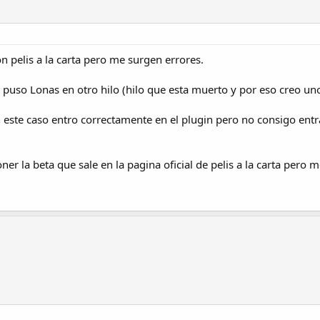
i
t
c
n
a
t
i
s
i
c
v
i
i
n pelis a la carta pero me surgen errores.
o
d
a
e puso Lonas en otro hilo (hilo que esta muerto y por eso creo u
d
 En este caso entro correctamente en el plugin pero no consigo ent
r la beta que sale en la pagina oficial de pelis a la carta pero m