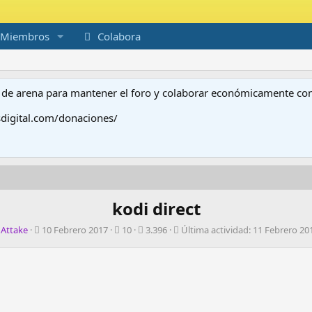
Miembros
Colabora
to de arena para mantener el foro y colaborar económicamente c
digital.com/donaciones/
kodi direct
A
F
R
V
Ú
Attake
10 Febrero 2017
10
3.396
Última actividad:
11 Febrero 20
u
e
e
i
l
t
c
s
s
t
o
h
p
i
i
r
a
u
t
m
d
e
a
a
e
s
s
a