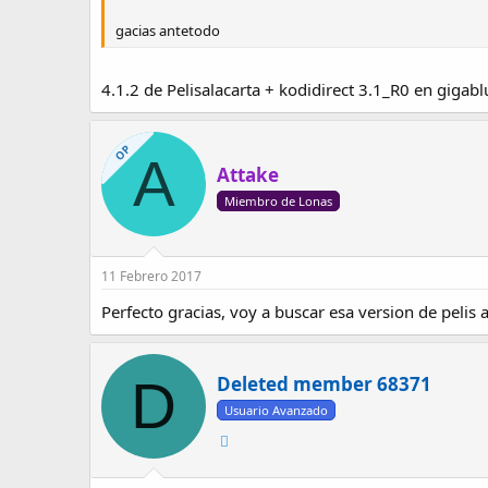
gacias antetodo
4.1.2 de Pelisalacarta + kodidirect 3.1_R0 en gigab
OP
A
Attake
Miembro de Lonas
11 Febrero 2017
Perfecto gracias, voy a buscar esa version de pelis a 
D
Deleted member 68371
Usuario Avanzado