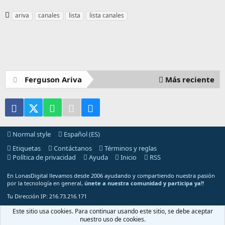
E
ariva
canales
lista
lista canales
t
i
q
u
e
t
Ferguson Ariva
Más reciente
a
s
Facebook
X (Twitter)
WhatsApp
Telegram
Email
Normal style
Español (ES)
Etiquetas
Contáctanos
Términos y reglas
Política de privacidad
Ayuda
Inicio
RSS
En LonasDigital llevamos desde 2006 ayudando y compartiendo nuestra pasión
por la tecnología en general,
únete a nuestra comunidad y participa ya!!
Tu Dirección IP: 216.73.216.171
®
Community platform by XenForo
© 2010-2025 XenForo Ltd.
Este sitio usa cookies. Para continuar usando este sitio, se debe aceptar
nuestro uso de cookies.
2006
-2026 © Copyright LonasDigital - Todos los Derechos Reservados.