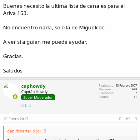
i
s
i
Buenas necesito la ultima lista de canales para el
c
v
Ariva 153.
i
i
o
d
a
No encuentro nada, solo la de Miguelcbc.
d
A ver si alguien me puede ayudar.
Gracias.
Saludos
caphowdy
Registrado
13 Febrero 2007
Mensajes
679
Capitán Howdy
Reacciones
7
Puntos
41
Super Moderador
19 Enero 2017
#2
daniricharte1 dijo: