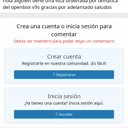
hola alguien tiene una lista ordenada por temática
i
s
del openbox v9s gracias por adelantado saludos
c
i
o
Crea una cuenta o inicia sesión para
comentar
Debes ser miembro para poder dejar un comentario
Crear cuenta
Registrarte en nuestra comunidad. ¡Es fácil!
Registrarse
Inicia sesión
¿Ya tienes una cuenta? Inicia sesión aquí.
Acceder