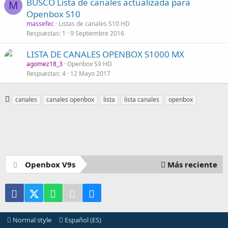
BUSCO Lista de canales actualizada para
M
Openbox S10
massefec
Listas de canales S10 HD
Respuestas
1
9 Septiembre 2016
LISTA DE CANALES OPENBOX S1000 MX
agomez18_3
Openbox S9 HD
Respuestas
4
12 Mayo 2017
E
canales
canales openbox
lista
lista canales
openbox
t
i
q
u
e
t
Openbox V9s
Más reciente
a
s
Facebook
X (Twitter)
WhatsApp
Telegram
Email
Normal style
Español (ES)