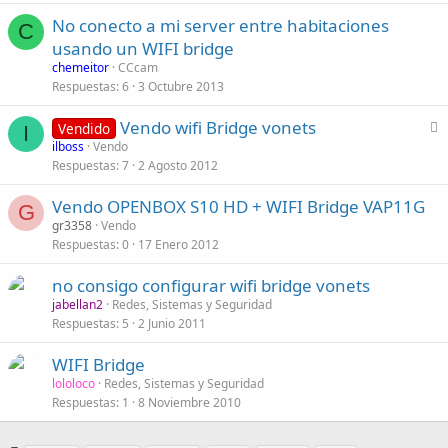
No conecto a mi server entre habitaciones
C
usando un WIFI bridge
chemeitor
CCcam
Respuestas
6
3 Octubre 2013
C
Vendo wifi Bridge vonets
Vendido
I
e
ilboss
Vendo
Respuestas
7
2 Agosto 2012
r
r
Vendo OPENBOX S10 HD + WIFI Bridge VAP11G
a
G
gr3358
Vendo
d
Respuestas
0
17 Enero 2012
o
no consigo configurar wifi bridge vonets
jabellan2
Redes, Sistemas y Seguridad
Respuestas
5
2 Junio 2011
WIFI Bridge
lololoco
Redes, Sistemas y Seguridad
Respuestas
1
8 Noviembre 2010