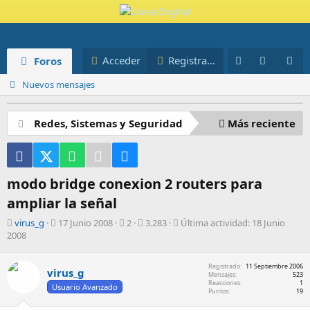
Novedades
Miembros
Acceder
Registrarse
Foros
Blog
Nuevos mensajes
Redes, Sistemas y Seguridad
Más reciente
Facebook
X (Twitter)
WhatsApp
Telegram
Email
modo bridge conexion 2 routers para
ampliar la señal
A
F
R
V
Ú
virus_g
17 Junio 2008
2
3.283
Última actividad:
18 Junio
u
e
e
i
l
2008
t
c
s
s
t
o
h
p
i
i
Registrado
11 Septiembre 2006
virus_g
r
a
u
t
m
Mensajes
523
d
e
a
a
Reacciones
1
Usuario Avanzado
Puntos
19
e
s
s
a
i
t
c