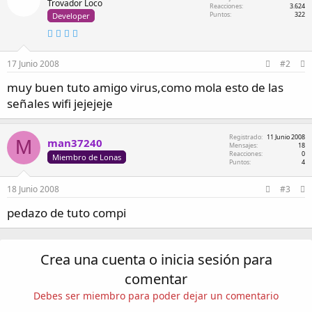
Trovador Loco
Reacciones
3.624
Puntos
322
Developer
17 Junio 2008
#2
muy buen tuto amigo virus,como mola esto de las
señales wifi jejejeje
Registrado
11 Junio 2008
M
man37240
Mensajes
18
Reacciones
0
Miembro de Lonas
Puntos
4
18 Junio 2008
#3
pedazo de tuto compi
Crea una cuenta o inicia sesión para
comentar
Debes ser miembro para poder dejar un comentario