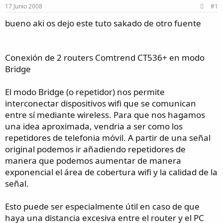
17 Junio 2008
#1
n
a
t
i
s
i
bueno aki os dejo este tuto sakado de otro fuente
c
v
i
i
o
d
a
Conexión de 2 routers Comtrend CT536+ en modo
d
Bridge
El modo Bridge (o repetidor) nos permite
interconectar dispositivos wifi que se comunican
entre sí mediante wireless. Para que nos hagamos
una idea aproximada, vendria a ser como los
repetidores de telefonia móvil. A partir de una señal
original podemos ir añadiendo repetidores de
manera que podemos aumentar de manera
exponencial el área de cobertura wifi y la calidad de la
señal.
Esto puede ser especialmente útil en caso de que
haya una distancia excesiva entre el router y el PC