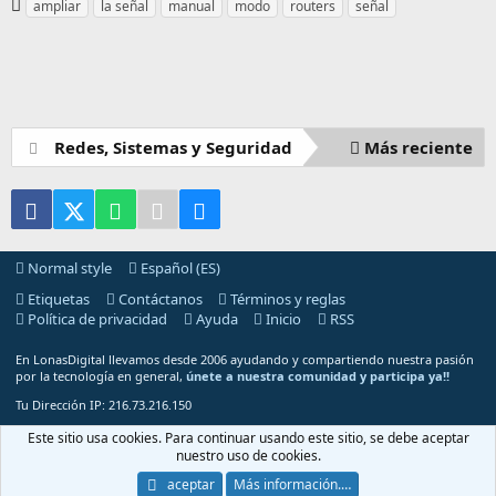
E
ampliar
la señal
manual
modo
routers
señal
t
i
q
u
e
t
Redes, Sistemas y Seguridad
Más reciente
a
s
Facebook
X (Twitter)
WhatsApp
Telegram
Email
Normal style
Español (ES)
Etiquetas
Contáctanos
Términos y reglas
Política de privacidad
Ayuda
Inicio
RSS
En LonasDigital llevamos desde 2006 ayudando y compartiendo nuestra pasión
por la tecnología en general,
únete a nuestra comunidad y participa ya!!
Tu Dirección IP: 216.73.216.150
®
Community platform by XenForo
© 2010-2025 XenForo Ltd.
Este sitio usa cookies. Para continuar usando este sitio, se debe aceptar
nuestro uso de cookies.
2006
-2026 © Copyright LonasDigital - Todos los Derechos Reservados.
aceptar
Más información.…
La página ha sido cargada en 1.454 segundos