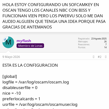
i
s
i
HOLA ESTOY CONFIGURANDO UN SOFCAMKEY EN
c
v
OSCAN TENGO LOS CANALES NBC CON BISS Y
i
i
o
d
FUNCIONAN VIEN PERO LOS PWERVU SOLO ME DAN
a
AUDIO ALGUIEN QUE TENGA UNA IDEA PORQUE PASA
d
GRACIAS DE ANTEMANOS
Registrado
23 Agosto 2025
OP
M
myflash
Mensajes
26
Reacciones
7
Miembro de Lonas
Puntos
14
9 Mayo 2026
#2
ESTA ES LA CONFIGURACION
[global]
logfile = /var/log/oscam/oscam.log
disableuserfile = 0
nice = -10
preferlocalcards = 1
usrfile = /var/log/oscam/oscamuser.log