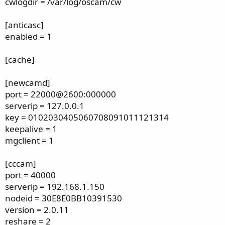
cwlogdir = /var/log/oscam/cw
[anticasc]
enabled = 1
[cache]
[newcamd]
port = 22000@2600:000000
serverip = 127.0.0.1
key = 0102030405060708091011121314
keepalive = 1
mgclient = 1
[cccam]
port = 40000
serverip = 192.168.1.150
nodeid = 30E8E0BB10391530
version = 2.0.11
reshare = 2