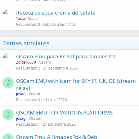
Receta de sopa crema de patata
Yaiza
Sopas
Respuestas
0
Sábado a las 17:12
Temas similares
Oscam Emu para Pc-Sat para canales tdt
Zoldar0070
Oscam
Respuestas
2
21 Septiembre 2025
OSCam EMU with icam for SKY IT, UK, DE (stream
J
relay)
josagi
Oscam
Respuestas
31
31 Julio 2023
OSCAM-EMU FOR VARIOUS PLATFORMS
J
josagi
Oscam
Respuestas
1
27 Diciembre 2022
Oscam Emu All images Ipk & Deb
J