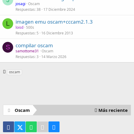
josagi
Oscam
Respuestas
38
17 Diciembre 2024
imagen emu oscam+cccam2.1.3
L
loisd
500s
Respuestas
5
16 Diciembre 2013
compilar oscam
S
samottome31
Oscam
Respuestas
3
14 Marzo 2026
E
oscam
t
i
q
u
e
t
Oscam
Más reciente
a
s
Facebook
X (Twitter)
WhatsApp
Telegram
Email