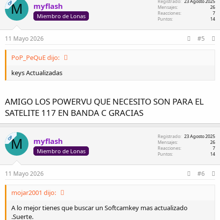
Registrado
23 Agosto 2025
OP
M
myflash
c
Mensajes
26
i
Reacciones
7
Miembro de Lonas
Puntos
14
o
n
e
11 Mayo 2026
#5
s
:
PoP_PeQuE dijo:
keys Actualizadas
AMIGO LOS POWERVU QUE NECESITO SON PARA EL
SATELITE 117 EN BANDA C GRACIAS
Registrado
23 Agosto 2025
OP
M
myflash
Mensajes
26
Reacciones
7
Miembro de Lonas
Puntos
14
11 Mayo 2026
#6
mojar2001 dijo:
A lo mejor tienes que buscar un Softcamkey mas actualizado
.Suerte.