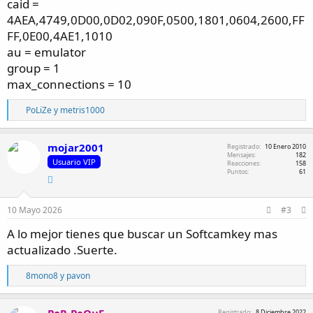
caid =
4AEA,4749,0D00,0D02,090F,0500,1801,0604,2600,FF
FF,0E00,4AE1,1010
au = emulator
group = 1
max_connections = 10
R
PoLiZe
y
metris1000
e
a
c
mojar2001
Registrado
10 Enero 2010
c
Mensajes
182
Usuario VIP
i
Reacciones
158
Puntos
61
o
n
e
s
10 Mayo 2026
#3
:
A lo mejor tienes que buscar un Softcamkey mas
actualizado .Suerte.
R
8mono8
y
pavon
e
a
c
Registrado
8 Diciembre 2022