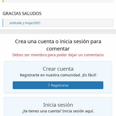
GRACIAS SALUDOS
R
andrade
y
mojar2001
e
a
c
c
Crea una cuenta o inicia sesión para
i
o
comentar
n
Debes ser miembro para poder dejar un comentario
e
s
:
Crear cuenta
Registrarte en nuestra comunidad. ¡Es fácil!
Registrarse
Inicia sesión
¿Ya tienes una cuenta? Inicia sesión aquí.