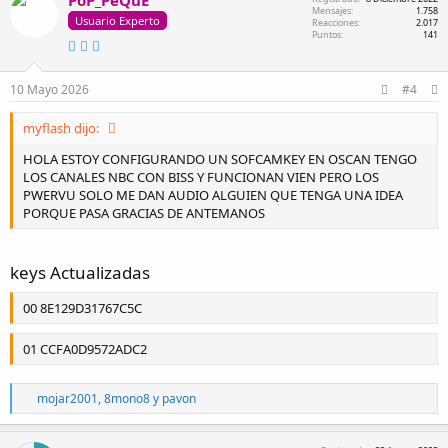
PoP_PeQuE
c
Mensajes
1.758
Usuario Experto
i
Reacciones
2.017
Puntos
141
o
n
e
s
10 Mayo 2026
#4
:
myflash dijo:
HOLA ESTOY CONFIGURANDO UN SOFCAMKEY EN OSCAN TENGO
LOS CANALES NBC CON BISS Y FUNCIONAN VIEN PERO LOS
PWERVU SOLO ME DAN AUDIO ALGUIEN QUE TENGA UNA IDEA
PORQUE PASA GRACIAS DE ANTEMANOS
keys Actualizadas
00 8E129D31767C5C
01 CCFA0D9572ADC2
R
mojar2001
,
8mono8
y
pavon
e
a
c