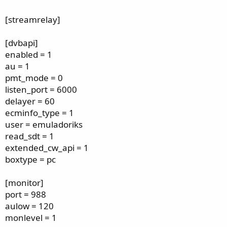
[streamrelay]
[dvbapi]
enabled = 1
au = 1
pmt_mode = 0
listen_port = 6000
delayer = 60
ecminfo_type = 1
user = emuladoriks
read_sdt = 1
extended_cw_api = 1
boxtype = pc
[monitor]
port = 988
aulow = 120
monlevel = 1