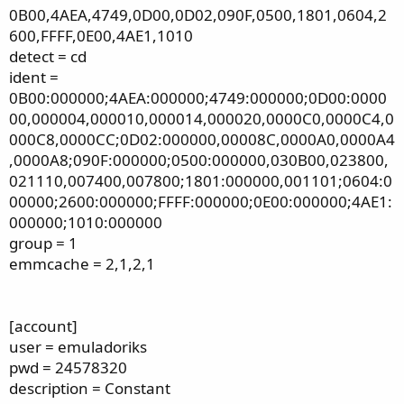
0B00,4AEA,4749,0D00,0D02,090F,0500,1801,0604,2
600,FFFF,0E00,4AE1,1010
detect = cd
ident =
0B00:000000;4AEA:000000;4749:000000;0D00:0000
00,000004,000010,000014,000020,0000C0,0000C4,0
000C8,0000CC;0D02:000000,00008C,0000A0,0000A4
,0000A8;090F:000000;0500:000000,030B00,023800,
021110,007400,007800;1801:000000,001101;0604:0
00000;2600:000000;FFFF:000000;0E00:000000;4AE1:
000000;1010:000000
group = 1
emmcache = 2,1,2,1
[account]
user = emuladoriks
pwd = 24578320
description = Constant