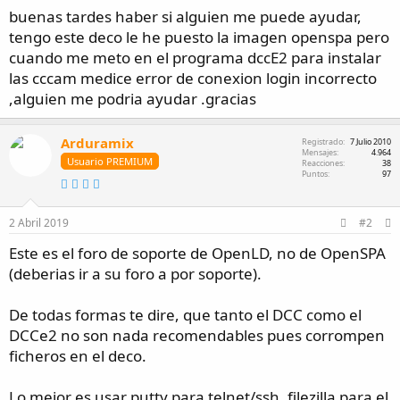
i
s
i
buenas tardes haber si alguien me puede ayudar,
c
v
tengo este deco le he puesto la imagen openspa pero
i
i
o
d
cuando me meto en el programa dccE2 para instalar
a
las cccam medice error de conexion login incorrecto
d
,alguien me podria ayudar .gracias
Arduramix
Registrado
7 Julio 2010
Mensajes
4.964
Usuario PREMIUM
Reacciones
38
Puntos
97
2 Abril 2019
#2
Este es el foro de soporte de OpenLD, no de OpenSPA
(deberias ir a su foro a por soporte).
De todas formas te dire, que tanto el DCC como el
DCCe2 no son nada recomendables pues corrompen
ficheros en el deco.
Lo mejor es usar putty para telnet/ssh, filezilla para el