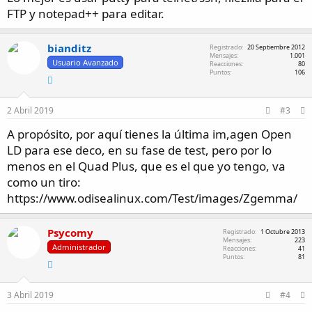
FTP y notepad++ para editar.
bianditz
Registrado
20 Septiembre 2012
Mensajes
1.001
Usuario Avanzado
Reacciones
80
Puntos
106
2 Abril 2019
#3
A propósito, por aquí tienes la última im,agen Open
LD para ese deco, en su fase de test, pero por lo
menos en el Quad Plus, que es el que yo tengo, va
como un tiro:
https://www.odisealinux.com/Test/images/Zgemma/
Psycomy
Registrado
1 Octubre 2013
Mensajes
223
Administrador
Reacciones
41
Puntos
81
3 Abril 2019
#4