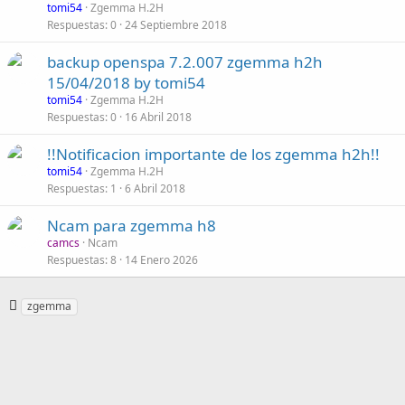
tomi54
Zgemma H.2H
Respuestas
0
24 Septiembre 2018
backup openspa 7.2.007 zgemma h2h
15/04/2018 by tomi54
tomi54
Zgemma H.2H
Respuestas
0
16 Abril 2018
!!Notificacion importante de los zgemma h2h!!
tomi54
Zgemma H.2H
Respuestas
1
6 Abril 2018
Ncam para zgemma h8
camcs
Ncam
Respuestas
8
14 Enero 2026
E
zgemma
t
i
q
u
e