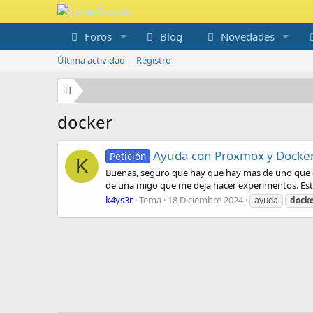
Foros
Blog
Novedades
Última actividad
Registro
docker
Ayuda con Proxmox y Docke
Petición
K
Buenas, seguro que hay que hay mas de uno que 
de una migo que me deja hacer experimentos. Este 
k4ys3r
Tema
18 Diciembre 2024
ayuda
dock