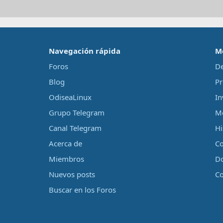
‎Navegación rápida‎
M
Foros
De
Blog
Pr
OdiseaLinux
In
Grupo Telegram
Me
Canal Telegram
Hi
Acerca de
Co
Miembros
D
Nuevos posts
Co
Buscar en los Foros