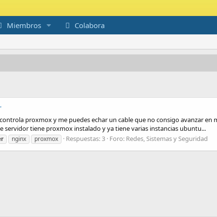
Miembros
Colabora
r
controla proxmox y me puedes echar un cable que no consigo avanzar en m
servidor tiene proxmox instalado y ya tiene varias instancias ubuntu...
Respuestas: 3
Foro:
Redes, Sistemas y Seguridad
er
nginx
proxmox