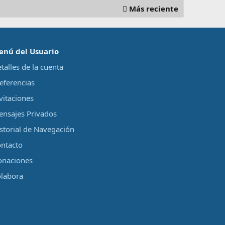
Más reciente
enú del Usuario
talles de la cuenta
eferencias
vitaciones
nsajes Privados
storial de Navegación
ntacto
onaciones
labora